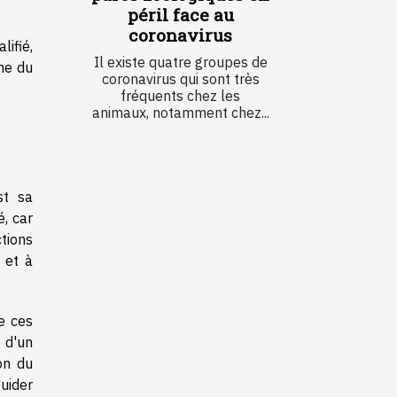
péril face au
coronavirus
ifié,
Il existe quatre groupes de
gne du
coronavirus qui sont très
fréquents chez les
animaux, notamment chez...
st sa
é, car
tions
 et à
e ces
e d'un
on du
uider