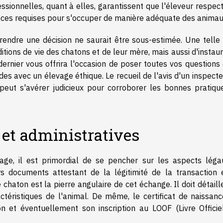
essionnelles, quant à elles, garantissent que l'éleveur respec
ces requises pour s'occuper de manière adéquate des animau
prendre une décision ne saurait être sous-estimée. Une telle 
tions de vie des chatons et de leur mère, mais aussi d'instau
dernier vous offrira l'occasion de poser toutes vos questions
es avec un élevage éthique. Le recueil de l'avis d'un inspect
peut s'avérer judicieux pour corroborer les bonnes pratiqu
 et administratives
age, il est primordial de se pencher sur les aspects léga
ers documents attestant de la légitimité de la transaction 
chaton est la pierre angulaire de cet échange. Il doit détaill
téristiques de l'animal. De même, le certificat de naissanc
on et éventuellement son inscription au LOOF (Livre Officie