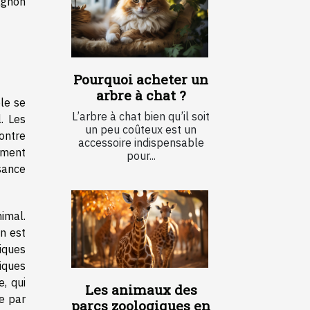
agnon
Pourquoi acheter un
arbre à chat ?
le se
L’arbre à chat bien qu’il soit
. Les
un peu coûteux est un
ontre
accessoire indispensable
ement
pour...
ssance
imal.
n est
tiques
iques
e, qui
Les animaux des
ie par
parcs zoologiques en