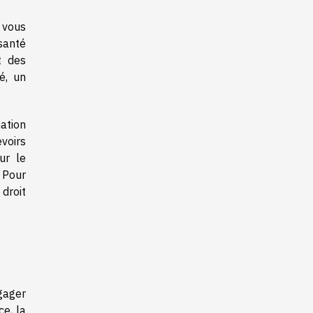
 vous
santé
t des
é, un
ation
evoirs
ur le
 Pour
droit
gager
ce, la