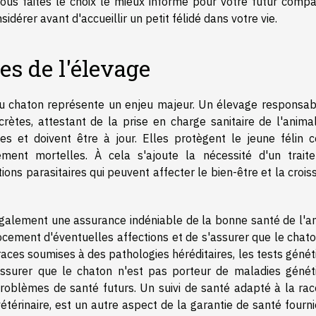
vous faites le choix le mieux informé pour votre futur comp
idérer avant d'accueillir un petit félidé dans votre vie.
es de l'élevage
é du chaton représente un enjeu majeur. Un élevage responsab
rètes, attestant de la prise en charge sanitaire de l'animal
es et doivent être à jour. Elles protègent le jeune félin c
lement mortelles. À cela s'ajoute la nécessité d'un trait
tions parasitaires qui peuvent affecter le bien-être et la croi
galement une assurance indéniable de la bonne santé de l'an
cement d'éventuelles affections et de s'assurer que le chato
races soumises à des pathologies héréditaires, les tests géné
assurer que le chaton n'est pas porteur de maladies génét
 problèmes de santé futurs. Un suivi de santé adapté à la rac
étérinaire, est un autre aspect de la garantie de santé fourn