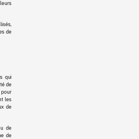
leurs
isés,
es de
s qui
ité de
 pour
t les
ux de
ou de
me de