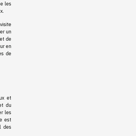
te les
x.
visite
rer un
 et de
eur en
es de
ux et
et du
er les
e est
l des