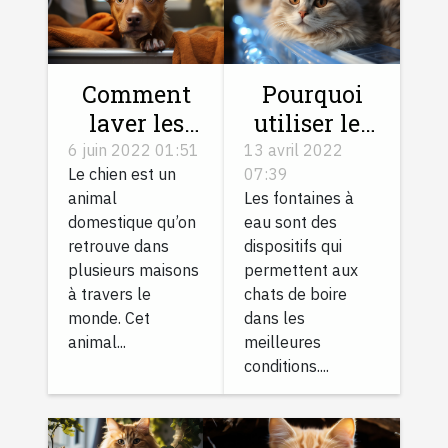
Comment
Pourquoi
laver les
utiliser les
accessoires
fontaines à
6 juin 2022 01:51
13 avril 2022
Le chien est un
07:39
de votre
eau pour
animal
Les fontaines à
chien ?
votre chat ?
domestique qu’on
eau sont des
retrouve dans
dispositifs qui
plusieurs maisons
permettent aux
à travers le
chats de boire
monde. Cet
dans les
animal...
meilleures
conditions....