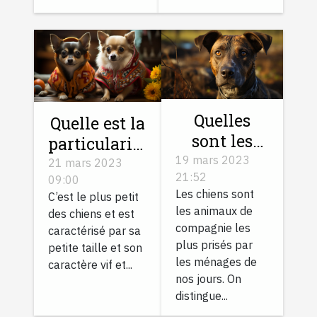
Quelles
Quelle est la
sont les
particularité
différentes
19 mars 2023
du
21 mars 2023
21:52
races de
09:00
Chihuahua
Les chiens sont
C’est le plus petit
chiens aux
?
les animaux de
des chiens et est
poils
compagnie les
caractérisé par sa
bringés ?
plus prisés par
petite taille et son
les ménages de
caractère vif et...
nos jours. On
distingue...