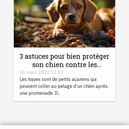
3 astuces pour bien protéger
son chien contre les
piqûres des tiques
16 mars 2022 12:17
Les tiques sont de petits acariens qui
peuvent coller au pelage d’un chien après
une promenade. Il...