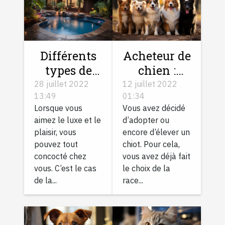
Différents
Acheteur de
types de
chien :
margelles
trouvez
28 juillet 2022
12 juillet 2022
13:49
01:34
piscine et
votre chiot
Lorsque vous
Vous avez décidé
comment
chez le bon
aimez le luxe et le
d’adopter ou
poser
éleveur
plaisir, vous
encore d’élever un
pouvez tout
chiot. Pour cela,
concocté chez
vous avez déjà fait
vous. C’est le cas
le choix de la
de la...
race...