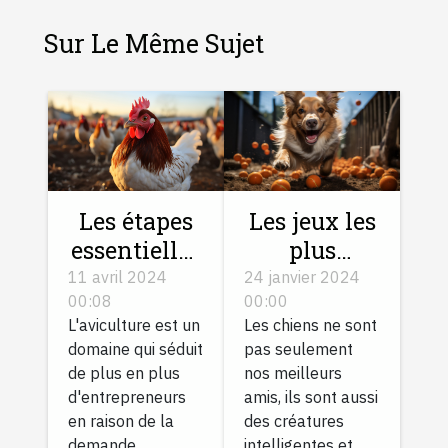
Sur Le Même Sujet
Les jeux les
Les étapes
plus
essentielles
amusants
pour lancer
24 janvier 2024
11 avril 2024
00:00
00:08
pour
son élevage
Les chiens ne sont
L'aviculture est un
stimuler
de volailles
pas seulement
domaine qui séduit
votre chien
en France
nos meilleurs
de plus en plus
amis, ils sont aussi
d'entrepreneurs
des créatures
en raison de la
intelligentes et
demande