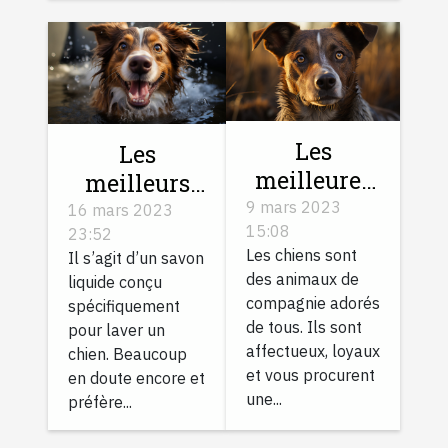
Les
Les
meilleures
meilleurs
races de
shampoings
9 mars 2023
16 mars 2023
15:08
chien à
23:52
pour chien
Les chiens sont
Il s’agit d’un savon
adopter
des animaux de
liquide conçu
compagnie adorés
spécifiquement
de tous. Ils sont
pour laver un
affectueux, loyaux
chien. Beaucoup
et vous procurent
en doute encore et
une...
préfère...