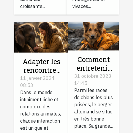
vivaces...
croissante...
Comment
Adapter les
entretenir
rencontres
le pelage
31 octobre 2023
entre
11 janvier 2024
14:45
de votre
08:53
animaux à
Parmi les races
Dans le monde
Berger
leur
de chiens les plus
infiniment riche et
allemand ?
personnalité
prisées, le berger
complexe des
allemand se situe
relations animales,
en très bonne
chaque interaction
place. Sa grande...
est unique et