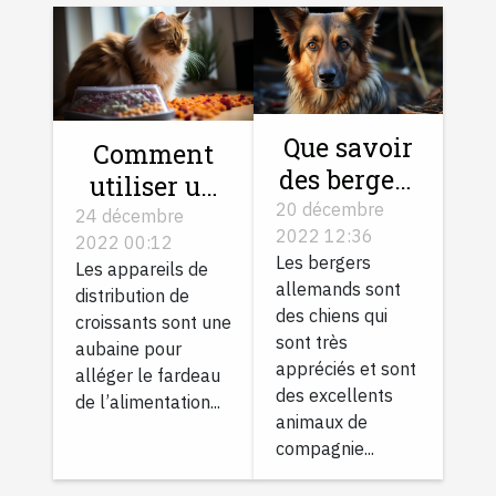
Que savoir
Comment
des bergers
utiliser un
allemands
20 décembre
distributeur
24 décembre
2022 12:36
?
2022 00:12
automatique
Les bergers
Les appareils de
de
allemands sont
distribution de
croquettes
des chiens qui
croissants sont une
pour votre
sont très
aubaine pour
appréciés et sont
chat ?
alléger le fardeau
des excellents
de l’alimentation...
animaux de
compagnie...