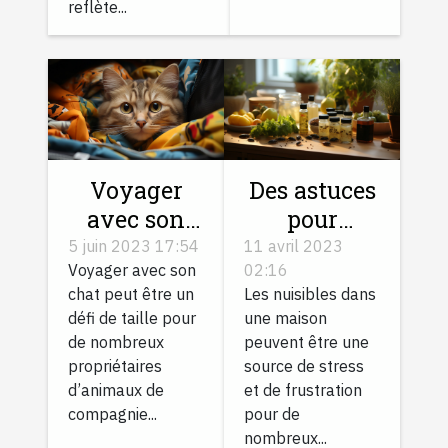
reflète...
Voyager
Des astuces
avec son
pour
chat :
combattre
5 juin 2023 17:54
11 avril 2023
Voyager avec son
02:16
comment
les
chat peut être un
Les nuisibles dans
s’y prendre
nuisibles
défi de taille pour
une maison
?
dans sa
de nombreux
peuvent être une
maison
propriétaires
source de stress
d’animaux de
et de frustration
compagnie...
pour de
nombreux...