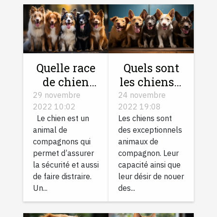
Quelle race
Quels sont
de chien
les chiens à
choisir ?
adopter
29 novembre
24 novembre
2022 10:02
2022 19:08
pour égayer
Le chien est un
Les chiens sont
votre
animal de
des exceptionnels
journée ?
compagnons qui
animaux de
permet d’assurer
compagnon. Leur
la sécurité et aussi
capacité ainsi que
de faire distraire.
leur désir de nouer
Un...
des...