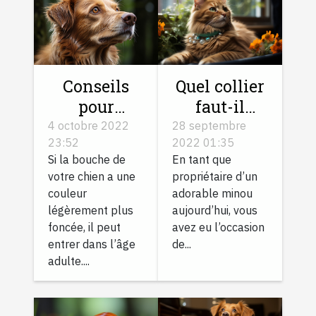
Conseils
Quel collier
pour
faut-il
prendre
choisir pour
4 octobre 2022
28 septembre
23:52
2022 01:35
soin d'un
son chat ?
Si la bouche de
En tant que
chien âgé
votre chien a une
propriétaire d’un
couleur
adorable minou
légèrement plus
aujourd’hui, vous
foncée, il peut
avez eu l’occasion
entrer dans l’âge
de...
adulte....