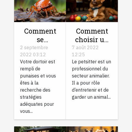
Comment
Comment
se
choisir un
débarrasser
bon
2 septembre
7 août 2022
2022 03:12
12:25
des
petsitter ?
Votre dortoir est
Le petsitter est un
punaises de
rempli de
professionnel du
lit?
punaises et vous
secteur animalier.
êtes à la
Il a pour rôle
recherche des
d’entretenir et de
stratégies
garder un animal...
adéquates pour
vous...