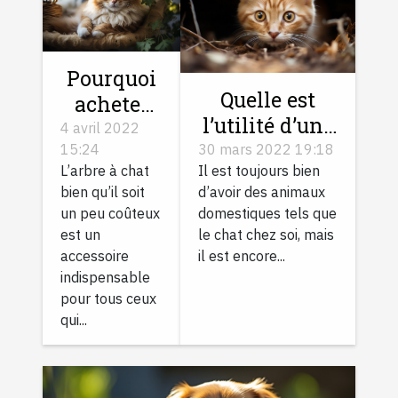
Pourquoi
Quelle est
acheter
l’utilité d’une
un arbre à
4 avril 2022
chatière avec
30 mars 2022 19:18
15:24
chat ?
Il est toujours bien
L’arbre à chat
puce
d’avoir des animaux
bien qu’il soit
électronique ?
domestiques tels que
un peu coûteux
le chat chez soi, mais
est un
il est encore...
accessoire
indispensable
pour tous ceux
qui...