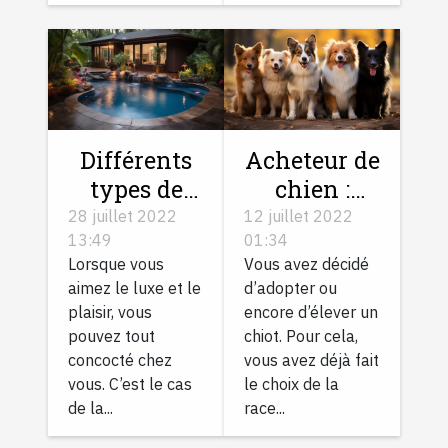
Différents
Acheteur de
types de
chien :
margelles
trouvez
28 juillet 2022
12 juillet 2022
13:49
01:34
piscine et
votre chiot
Lorsque vous
Vous avez décidé
comment
chez le bon
aimez le luxe et le
d’adopter ou
poser
éleveur
plaisir, vous
encore d’élever un
pouvez tout
chiot. Pour cela,
concocté chez
vous avez déjà fait
vous. C’est le cas
le choix de la
de la...
race...