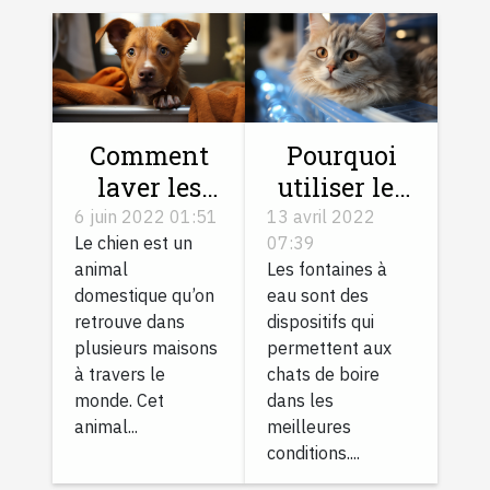
Comment
Pourquoi
laver les
utiliser les
accessoires
fontaines à
6 juin 2022 01:51
13 avril 2022
Le chien est un
07:39
de votre
eau pour
animal
Les fontaines à
chien ?
votre chat ?
domestique qu’on
eau sont des
retrouve dans
dispositifs qui
plusieurs maisons
permettent aux
à travers le
chats de boire
monde. Cet
dans les
animal...
meilleures
conditions....