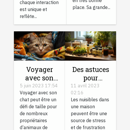
en très bonne
chaque interaction
place. Sa grande...
est unique et
reflète...
Voyager
Des astuces
avec son
pour
chat :
combattre
5 juin 2023 17:54
11 avril 2023
Voyager avec son
02:16
comment
les
chat peut être un
Les nuisibles dans
s’y prendre
nuisibles
défi de taille pour
une maison
?
dans sa
de nombreux
peuvent être une
maison
propriétaires
source de stress
d’animaux de
et de frustration