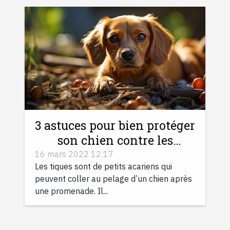
3 astuces pour bien protéger
son chien contre les
piqûres des tiques
16 mars 2022 12:17
Les tiques sont de petits acariens qui
peuvent coller au pelage d’un chien après
une promenade. Il...