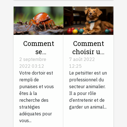
Comment
Comment
se
choisir un
débarrasser
bon
2 septembre
7 août 2022
2022 03:12
12:25
des
petsitter ?
Votre dortoir est
Le petsitter est un
punaises de
rempli de
professionnel du
lit?
punaises et vous
secteur animalier.
êtes à la
Il a pour rôle
recherche des
d’entretenir et de
stratégies
garder un animal...
adéquates pour
vous...