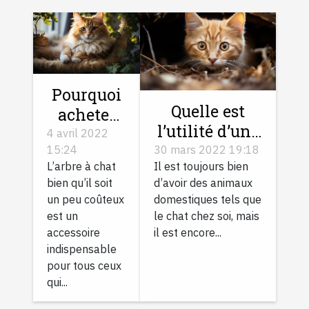
Pourquoi
Quelle est
acheter
l’utilité d’une
un arbre à
4 avril 2022
chatière avec
30 mars 2022 19:18
15:24
chat ?
Il est toujours bien
L’arbre à chat
puce
d’avoir des animaux
bien qu’il soit
électronique ?
domestiques tels que
un peu coûteux
le chat chez soi, mais
est un
il est encore...
accessoire
indispensable
pour tous ceux
qui...