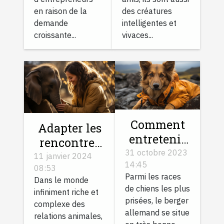
des créatures
en raison de la
intelligentes et
demande
vivaces...
croissante...
Comment
Adapter les
entretenir
rencontres
le pelage
31 octobre 2023
entre
11 janvier 2024
14:45
de votre
08:53
animaux à
Parmi les races
Dans le monde
Berger
leur
de chiens les plus
infiniment riche et
allemand ?
personnalité
prisées, le berger
complexe des
allemand se situe
relations animales,