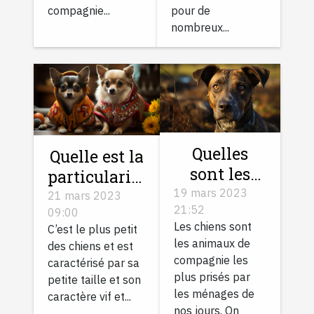
compagnie...
pour de
nombreux...
Quelles
Quelle est la
sont les
particularité
différentes
19 mars 2023
du
21 mars 2023
21:52
races de
09:00
Chihuahua
Les chiens sont
C’est le plus petit
chiens aux
?
les animaux de
des chiens et est
poils
compagnie les
caractérisé par sa
bringés ?
plus prisés par
petite taille et son
les ménages de
caractère vif et...
nos jours. On