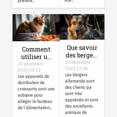
une...
préfère...
Que savoir
Comment
des bergers
utiliser un
allemands
20 décembre
distributeur
24 décembre
2022 12:36
?
2022 00:12
automatique
Les bergers
Les appareils de
de
allemands sont
distribution de
croquettes
des chiens qui
croissants sont une
pour votre
sont très
aubaine pour
appréciés et sont
chat ?
alléger le fardeau
des excellents
de l’alimentation...
animaux de