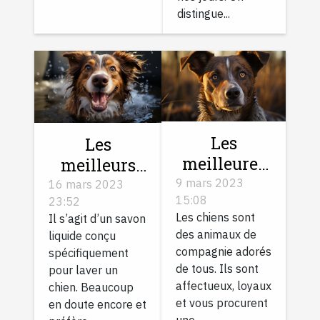
distingue...
Les
Les
meilleures
meilleurs
races de
shampoings
9 mars 2023
16 mars 2023
15:08
chien à
23:52
pour chien
Les chiens sont
Il s’agit d’un savon
adopter
des animaux de
liquide conçu
compagnie adorés
spécifiquement
de tous. Ils sont
pour laver un
affectueux, loyaux
chien. Beaucoup
et vous procurent
en doute encore et