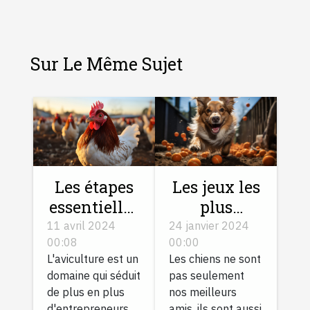
Sur Le Même Sujet
Les jeux les
Les étapes
plus
essentielles
amusants
pour lancer
24 janvier 2024
11 avril 2024
00:00
00:08
pour
son élevage
Les chiens ne sont
L'aviculture est un
stimuler
de volailles
pas seulement
domaine qui séduit
votre chien
en France
nos meilleurs
de plus en plus
amis, ils sont aussi
d'entrepreneurs