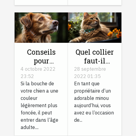
Conseils
Quel collier
pour
faut-il
prendre
choisir pour
4 octobre 2022
28 septembre
23:52
2022 01:35
soin d'un
son chat ?
Si la bouche de
En tant que
chien âgé
votre chien a une
propriétaire d’un
couleur
adorable minou
légèrement plus
aujourd’hui, vous
foncée, il peut
avez eu l’occasion
entrer dans l’âge
de...
adulte....